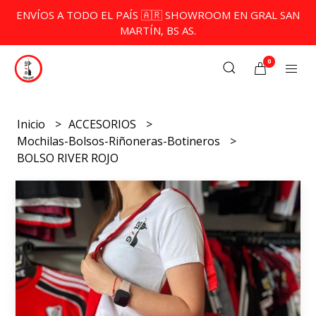
ENVÍOS A TODO EL PAÍS 🇦🇷 SHOWROOM EN GRAL SAN
MARTÍN, BS AS.
0
Inicio
ACCESORIOS
Mochilas-Bolsos-Riñoneras-Botineros
BOLSO RIVER ROJO