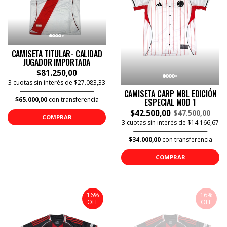
CAMISETA TITULAR- CALIDAD
JUGADOR IMPORTADA
$81.250,00
3 cuotas sin interés de $27.083,33
CAMISETA CARP MBL EDICIÓN
$65.000,00
con transferencia
ESPECIAL MOD 1
$42.500,00
$47.500,00
COMPRAR
3 cuotas sin interés de $14.166,67
$34.000,00
con transferencia
COMPRAR
16%
16%
OFF
OFF