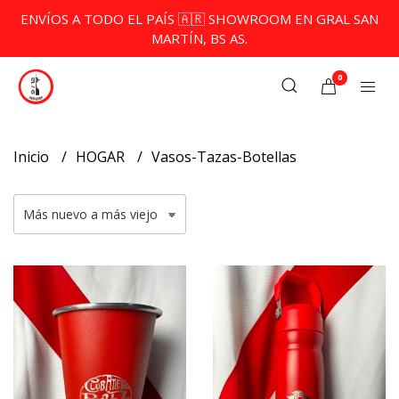
ENVÍOS A TODO EL PAÍS 🇦🇷 SHOWROOM EN GRAL SAN
MARTÍN, BS AS.
0
Inicio
HOGAR
Vasos-Tazas-Botellas