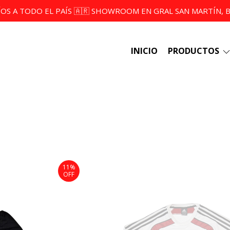
ÍOS A TODO EL PAÍS 🇦🇷 SHOWROOM EN GRAL SAN MARTÍN, BS
INICIO
PRODUCTOS
11%
OFF