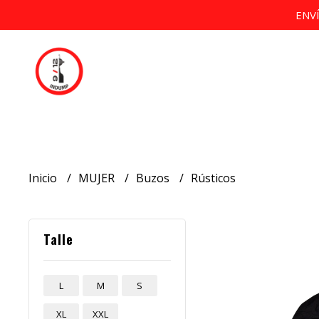
ENV
Inicio
MUJER
Buzos
Rústicos
Talle
L
M
S
XL
XXL