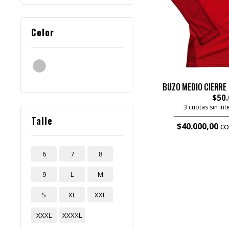
Color
BUZO MEDIO CIERRE
$50.
3 cuotas sin in
Talle
$40.000,00
co
6
7
8
9
L
M
S
XL
XXL
XXXL
XXXXL