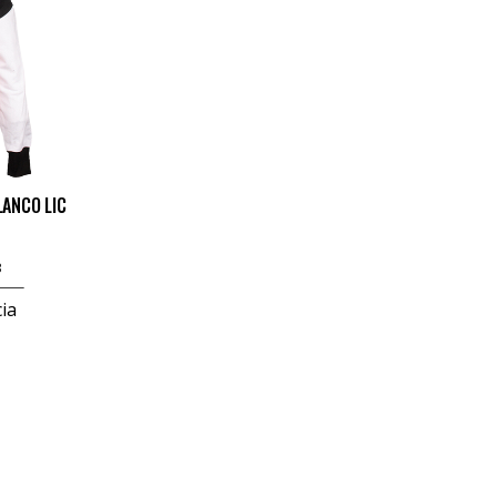
LANCO LIC
3
ia