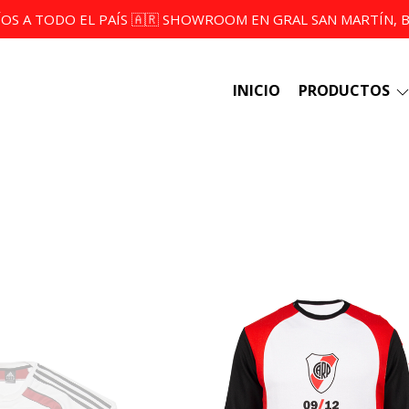
ÍOS A TODO EL PAÍS 🇦🇷 SHOWROOM EN GRAL SAN MARTÍN, BS
INICIO
PRODUCTOS