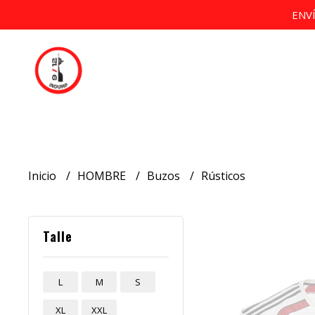
ENV
Inicio
HOMBRE
Buzos
Rústicos
Talle
L
M
S
XL
XXL