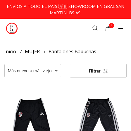
ENVÍOS A TODO EL PAÍS 🇦🇷 SHOWROOM EN GRAL SAN
MARTÍN, BS AS.
0
Inicio
MUJER
Pantalones Babuchas
Filtrar