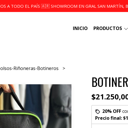
ÍOS A TODO EL PAÍS 🇦🇷 SHOWROOM EN GRAL SAN MARTÍN, BS
INICIO
PRODUCTOS
Bolsos-Riñoneras-Botineros
BOTINER
$21.250,0
20% OFF
co
Precio final:
$1