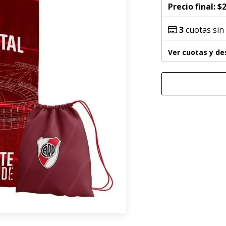
Precio final:
$2
3
cuotas sin
Ver cuotas y d