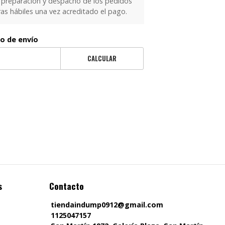
 preparación y despacho de los pedidos
as hábiles una vez acreditado el pago.
to de envío
CALCULAR
s
Contacto
tiendaindump0912@gmail.com
1125047157