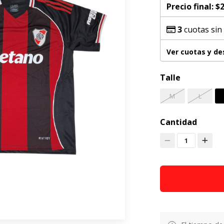
Precio final:
$2
3
cuotas sin
Ver cuotas y d
Talle
M
L
Cantidad
1