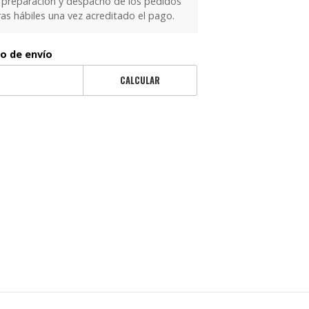
 preparación y despacho de los pedidos
as hábiles una vez acreditado el pago.
to de envío
CALCULAR