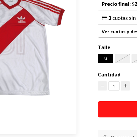
Precio final:
$2
3
cuotas sin
Ver cuotas y d
Talle
M
L
Cantidad
1