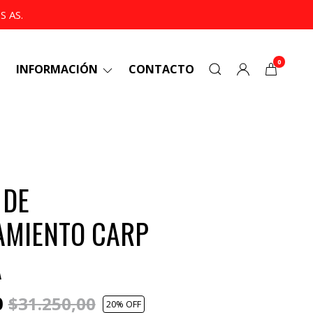
 AS.
0
INFORMACIÓN
CONTACTO
 DE
AMIENTO CARP
A
0
$31.250,00
20
% OFF