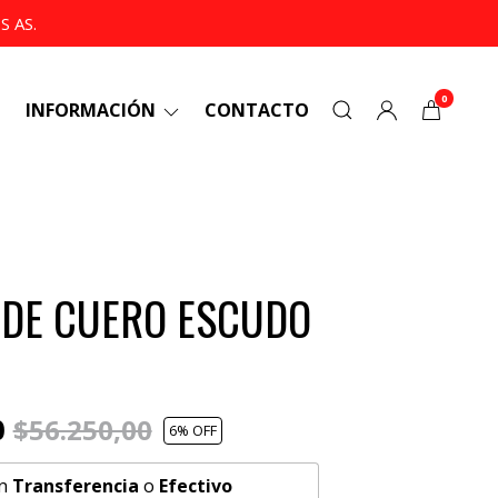
 AS.
0
INFORMACIÓN
CONTACTO
 DE CUERO ESCUDO
0
$56.250,00
6
% OFF
n
Transferencia
o
Efectivo