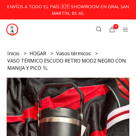
ENVÍOS A TODO EL PAÍS 🇦🇷 SHOWROOM EN GRAL SAN
MARTÍN, BS AS.
0
Inicio
HOGAR
Vasos térmicos
VASO TÉRMICO ESCUDO RETRO MOD2 NEGRO CON
MANIJA Y PICO 1L