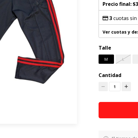
Precio final:
$3
3
cuotas sin
Ver cuotas y d
Talle
M
L
Cantidad
1