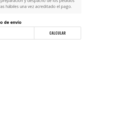
 preparación y despacho de los pedidos
as hábiles una vez acreditado el pago.
to de envío
CALCULAR