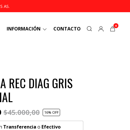
 AS.
0
INFORMACIÓN
CONTACTO
 REC DIAG GRIS
IAL
0
$45.000,00
16
% OFF
n
Transferencia
o
Efectivo