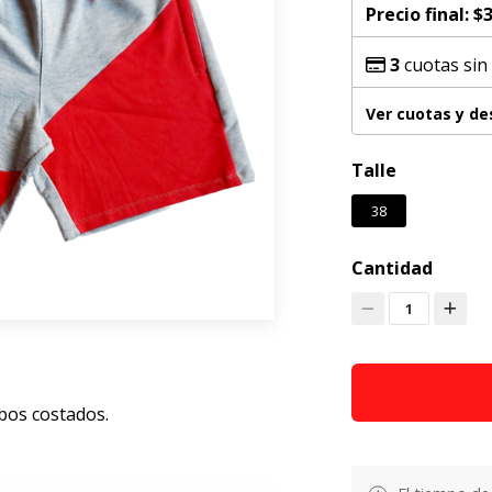
Precio final:
$3
3
cuotas sin
Ver cuotas y d
Talle
38
Cantidad
1
bos costados.