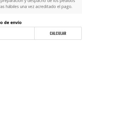
 preparación y despacho de los pedidos
as hábiles una vez acreditado el pago.
to de envío
CALCULAR