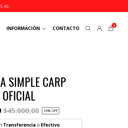
 AS.
0
INFORMACIÓN
CONTACTO
A SIMPLE CARP
 OFICIAL
0
$45.000,00
16
% OFF
n
Transferencia
o
Efectivo