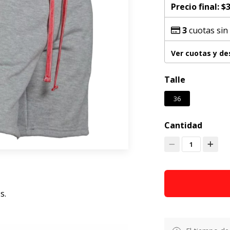
Precio final:
$3
3
cuotas sin
Ver cuotas y d
Talle
36
Cantidad
1
s.