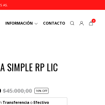
 AS.
0
INFORMACIÓN
CONTACTO
 SIMPLE RP LIC
0
$45.000,00
16
% OFF
n
Transferencia
o
Efectivo