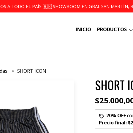
ÍOS A TODO EL PAÍS 🇦🇷 SHOWROOM EN GRAL SAN MARTÍN, BS
INICIO
PRODUCTOS
udas
SHORT ICON
SHORT I
$25.000,0
20% OFF
co
Precio final:
$2