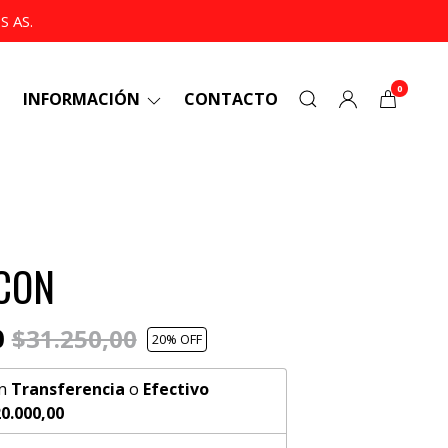
 AS.
0
INFORMACIÓN
CONTACTO
CON
0
$31.250,00
20
% OFF
n
Transferencia
o
Efectivo
0.000,00