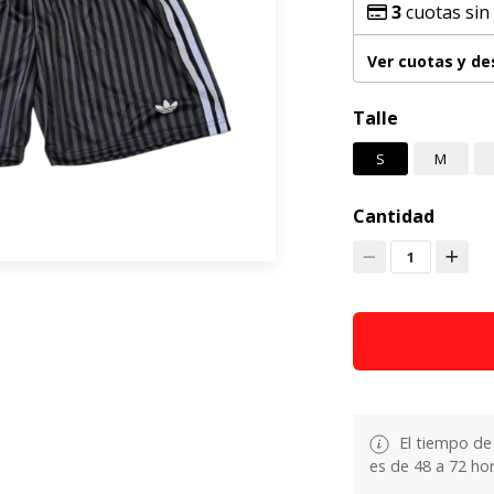
3
cuotas sin
Ver cuotas y d
Talle
S
M
Cantidad
1
El tiempo de
es de 48 a 72 hor