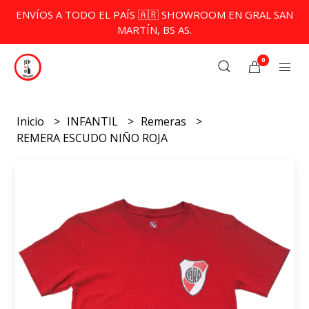
ENVÍOS A TODO EL PAÍS 🇦🇷 SHOWROOM EN GRAL SAN
MARTÍN, BS AS.
0
Inicio
INFANTIL
Remeras
REMERA ESCUDO NIÑO ROJA