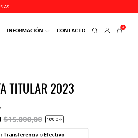
 AS.
0
INFORMACIÓN
CONTACTO
A TITULAR 2023
L
0
$15.000,00
10
% OFF
n
Transferencia
o
Efectivo