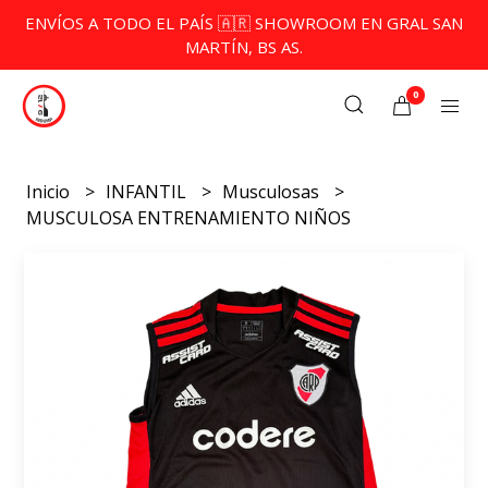
ENVÍOS A TODO EL PAÍS 🇦🇷 SHOWROOM EN GRAL SAN
MARTÍN, BS AS.
0
Inicio
INFANTIL
Musculosas
MUSCULOSA ENTRENAMIENTO NIÑOS