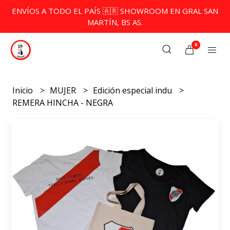
ENVÍOS A TODO EL PAÍS 🇦🇷 SHOWROOM EN GRAL SAN
MARTÍN, BS AS.
0
Inicio
MUJER
Edición especial indu
REMERA HINCHA - NEGRA