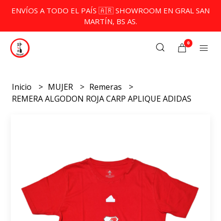
ENVÍOS A TODO EL PAÍS 🇦🇷 SHOWROOM EN GRAL SAN
MARTÍN, BS AS.
0
Inicio
MUJER
Remeras
REMERA ALGODON ROJA CARP APLIQUE ADIDAS