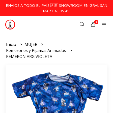
ENVÍOS A TODO EL PAÍS 🇦🇷 SHOWROOM EN GRAL SAN
MARTÍN, BS AS.
0
Inicio
MUJER
Remerones y Pijamas Animados
REMERON ARG VIOLETA