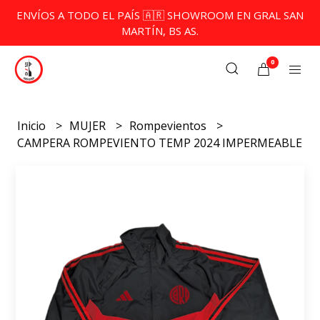
ENVÍOS A TODO EL PAÍS 🇦🇷 SHOWROOM EN GRAL SAN
MARTÍN, BS AS.
0
Inicio
MUJER
Rompevientos
CAMPERA ROMPEVIENTO TEMP 2024 IMPERMEABLE