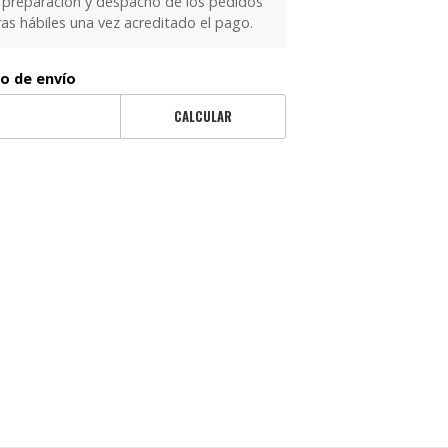
 preparación y despacho de los pedidos
as hábiles una vez acreditado el pago.
to de envío
CALCULAR