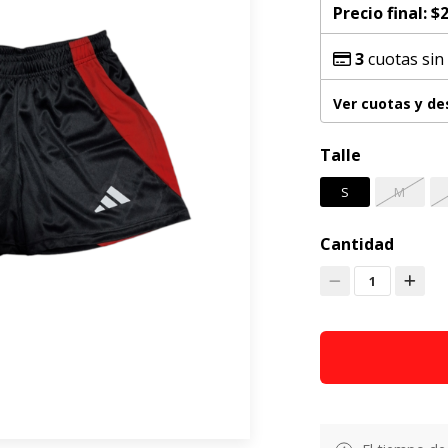
Precio final:
$2
3
cuotas sin
Ver cuotas y d
Talle
S
M
Cantidad
1