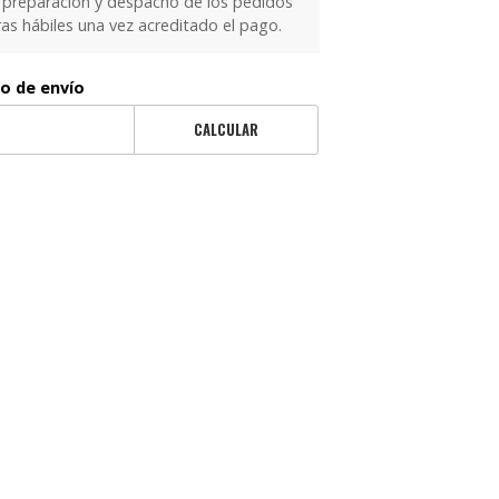
 preparación y despacho de los pedidos
as hábiles una vez acreditado el pago.
to de envío
CALCULAR