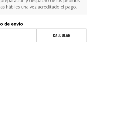
 preparación y despacho de los pedidos
as hábiles una vez acreditado el pago.
to de envío
CALCULAR