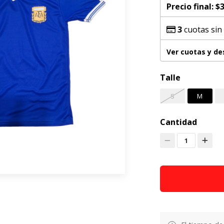
Precio final:
$3
3
cuotas sin
Ver cuotas y d
Talle
S
M
Cantidad
1