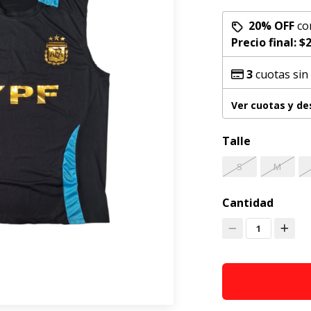
20% OFF
co
Precio final:
$2
3
cuotas sin
Ver cuotas y d
Talle
S
M
Cantidad
1