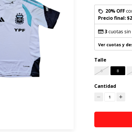
20% OFF
co
Precio final:
$2
3
cuotas sin
Ver cuotas y d
Talle
6
8
Cantidad
1