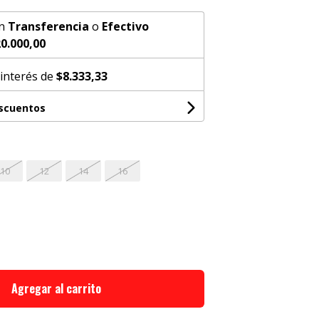
n
Transferencia
o
Efectivo
0.000,00
 interés de
$8.333,33
escuentos
10
12
14
16
Agregar al carrito