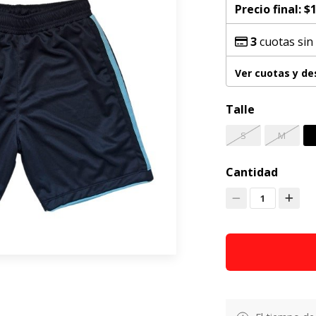
Precio final:
$1
3
cuotas sin
Ver cuotas y d
Talle
S
M
Cantidad
1